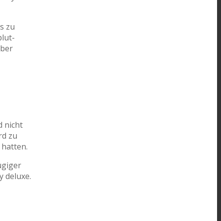
s zu
lut-
aber
d nicht
rd zu
 hatten.
ügiger
y deluxe.