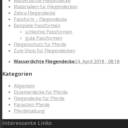
wasserdichte Fliegendecke
Materialien für Fliegendecken
Zebra Fliegendecke
Passform – Fliegendecke
Beispiele Passformen
schlechte Passformen
gute Passformen
Fliegenschutz für Pferde
Zum Shop für Fliegendecken
Wasserdichte Fliegendecke
24. April 2018 - 08:18
Kategorien
Allgemein
Ekzemerdecke für Pferde
Fliegendecke für Pferde
Parasiten Pferde
Pferdehaltung
Interessante Links