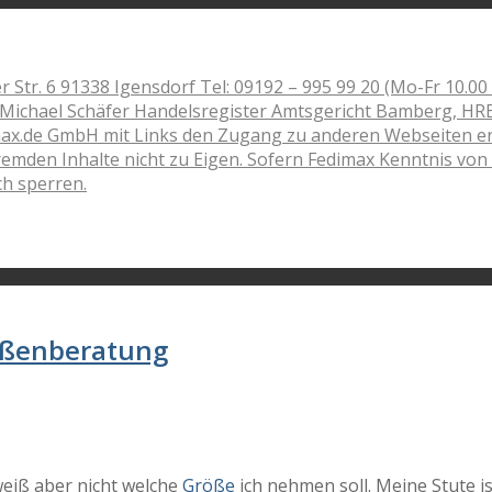
r. 6 91338 Igensdorf Tel: 09192 – 995 99 20 (Mo-Fr 10.00 
: Michael Schäfer Handelsregister Amtsgericht Bamberg, H
x.de GmbH mit Links den Zugang zu anderen Webseiten ermög
 fremden Inhalte nicht zu Eigen. Sofern Fedimax Kenntnis vo
ch sperren.
rößenberatung
weiß aber nicht welche
Größe
ich nehmen soll. Meine Stute is