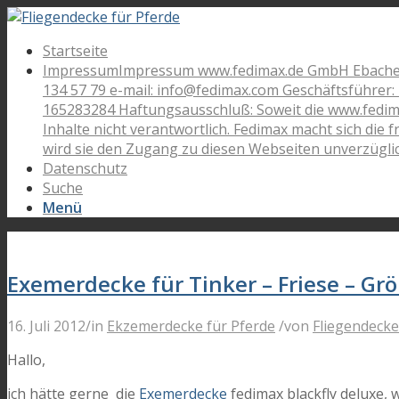
Startseite
Impressum
Impressum www.fedimax.de GmbH Ebacher St
134 57 79 e-mail: info@fedimax.com Geschäftsführer
165283284 Haftungsausschluß: Soweit die www.fedima
Inhalte nicht verantwortlich. Fedimax macht sich die
wird sie den Zugang zu diesen Webseiten unverzügli
Datenschutz
Suche
Menü
Exemerdecke für Tinker – Friese – G
16. Juli 2012
/
in
Ekzemerdecke für Pferde
/
von
Fliegendecke
Hallo,
ich hätte gerne die
Exemerdecke
fedimax blackfly deluxe, 