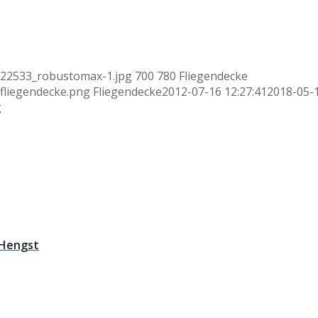
/22533_robustomax-1.jpg
700
780
Fliegendecke
fliegendecke.png
Fliegendecke
2012-07-16 12:27:41
2018-05-
g
 Hengst