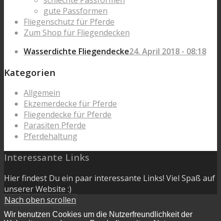
schlechte Passformen
gute Passformen
Fliegenschutz für Pferde
Zum Shop für Fliegendecken
Wasserdichte Fliegendecke
24. April 2018 - 08:18
Kategorien
Allgemein
Ekzemerdecke für Pferde
Fliegendecke für Pferde
Parasiten Pferde
Pferdehaltung
Interessante Links
Hier findest Du ein paar interessante Links! Viel Spaß auf
unserer Website :)
Nach oben scrollen
Wir benutzen Cookies um die Nutzerfreundlichkeit der