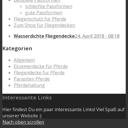
Beispiele Passformen
schlechte Passformen
gute Passformen
Fliegenschutz für Pferde
Zum Shop für Fliegendecken
Wasserdichte Fliegendecke
24. April 2018 - 08:18
Kategorien
Allgemein
Ekzemerdecke für Pferde
Fliegendecke für Pferde
Parasiten Pferde
Pferdehaltung
Interessante Links
Hier findest Du ein paar interessante Links! Viel Spaß auf
unserer Website :)
Nach oben scrollen