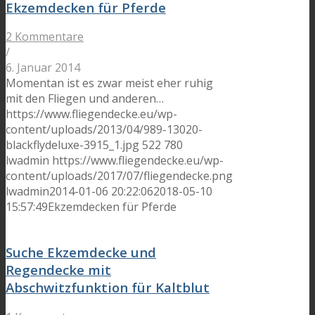
Ekzemdecken für Pferde
2 Kommentare
/
6. Januar 2014
Momentan ist es zwar meist eher ruhig
mit den Fliegen und anderen…
https://www.fliegendecke.eu/wp-
content/uploads/2013/04/989-13020-
blackflydeluxe-3915_1.jpg
522
780
lwadmin
https://www.fliegendecke.eu/wp-
content/uploads/2017/07/fliegendecke.png
lwadmin
2014-01-06 20:22:06
2018-05-10
15:57:49
Ekzemdecken für Pferde
Suche Ekzemdecke und
Regendecke mit
Abschwitzfunktion für Kaltblut