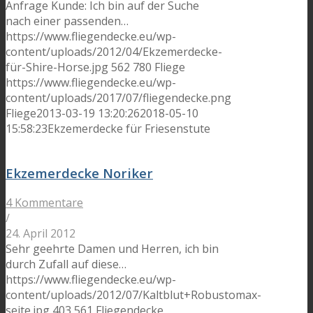
Anfrage Kunde: Ich bin auf der Suche
nach einer passenden…
https://www.fliegendecke.eu/wp-
content/uploads/2012/04/Ekzemerdecke-
für-Shire-Horse.jpg
562
780
Fliege
https://www.fliegendecke.eu/wp-
content/uploads/2017/07/fliegendecke.png
Fliege
2013-03-19 13:20:26
2018-05-10
15:58:23
Ekzemerdecke für Friesenstute
Ekzemerdecke Noriker
4 Kommentare
/
24. April 2012
Sehr geehrte Damen und Herren, ich bin
durch Zufall auf diese…
https://www.fliegendecke.eu/wp-
content/uploads/2012/07/Kaltblut+Robustomax-
seite.jpg
403
561
Fliegendecke